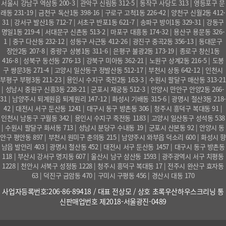
서울시 강남구 역삼동 200-3 | 관악구 신림동 312-5 | 동작구 사당도 313 | 영등포구 문
래동 231-19 | 금천구 독산1동 398-16 | 구로구 고척1동 226-42 | 양천구 신월2동 412-
31 | 강서구 발산1동 712-7 | 서초구 반포1동 621-7 | 송파구 방이1동 329-31 | 강동구
명일1동 219-4 | 서대문구 신촌동 513-2 | 마포구 대흥동 174-32 | 용산구 용문동 326-
1 | 중구 다산동 232-12 | 성동구 사근동 412-26 | 광진구 중곡2동 356-13 | 동대문구
장안2동 207-8 | 중랑구 상봉1동 311-6 | 은평구 불광2동 173-19 | 종로구 창신1동
416-8 | 성북구 동선동 276-13 | 강북구 미아동 362-21 | 노원구 상계2동 216-5 | 도봉
구 쌍문3동 271-4 | 고양시 일산동구 정발산동 512-17 | 부천시 상동 642-12 | 인천시
부평구 부평3동 211-23 | 용인시 수지구 죽전2동 163-3 | 수원시 팔달구 매산동 313-21
| 성남시 중원구 신흥3동 228-21 | 군포시 재궁동 512-3 | 안양시 만안구 안양2동 266-
31 | 남양주시 퇴계원읍 퇴계원리 147-12 | 화성시 기배동 315-6 | 광명시 철산3동 218-
42 | 대전시 서구 둔산동 1241 | 대구시 동구 방촌동 306 | 청주시 흥덕구 복대동 91 |
인천시 남동구 구월동 342 | 용인시 수지구 죽전동 1183 | 고양시 일산동구 성석동 538
| 수원시 팔달구 화서동 713 | 성남시 분당구 수내동 19 | 군포시 산본동 92 | 안양시 동
안구 평안동 897 | 부천시 원미구 춘의동 215 | 남양주시 와부읍 덕소리 600 | 화성시 향
남읍 발안리 403 | 광명시 철산동 452 | 대전시 서구 둔산동 1457 | 대구시 동구 방촌동
118 | 부산시 강서구 명지동 607 | 울산시 남구 삼산동 1593 | 광주광역시 서구 치평동
1228 | 천안시 서북구 성정동 1228 | 청주시 흥덕구 복대동 17 | 전주시 완산구 효자동
63 | 덕진구 금암동 470 | 구미시 구평동 456 | 경산시 대동 170
사업자등록번호:206-86-89418 / 대표 전상모 / 상호 초록우산하우스크리닝 통
신판매업번호 제2018-서울광진-0489